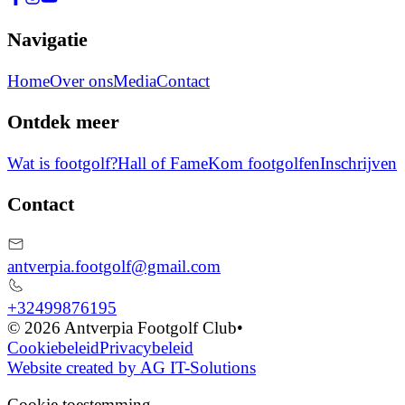
Navigatie
Home
Over ons
Media
Contact
Ontdek meer
Wat is footgolf?
Hall of Fame
Kom footgolfen
Inschrijven
Contact
antverpia.footgolf@gmail.com
+32499876195
© 2026 Antverpia Footgolf Club
•
Cookiebeleid
Privacybeleid
Website created by AG IT-Solutions
Cookie toestemming