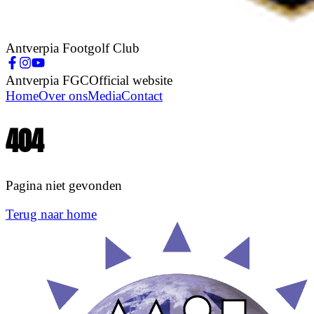
Antverpia Footgolf Club
Antverpia FGC
Official website
Home
Over ons
Media
Contact
404
Pagina niet gevonden
Terug naar home